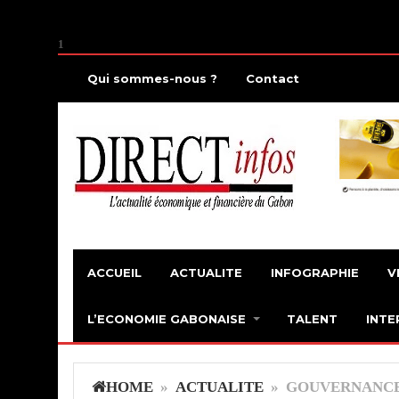
1
Qui sommes-nous ?
Contact
ACCUEIL
ACTUALITE
INFOGRAPHIE
V
L’ECONOMIE GABONAISE
TALENT
INTE
HOME
»
ACTUALITE
» GOUVERNANCE