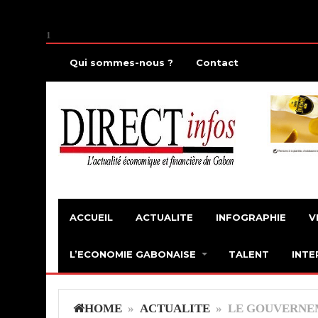
1
Qui sommes-nous ?
Contact
ACCUEIL
ACTUALITE
INFOGRAPHIE
V
L’ECONOMIE GABONAISE
TALENT
INTE
HOME
»
ACTUALITE
» LE GOUVERNE