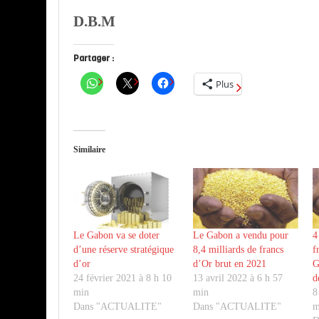
D.B.M
Partager :
Plus
Similaire
Le Gabon va se doter
Le Gabon a vendu pour
4
d’une réserve stratégique
8,4 milliards de francs
f
d’or
d’Or brut en 2021
G
24 février 2021 à 8 h 10
13 avril 2022 à 6 h 57
d
min
min
8
Dans "ACTUALITE"
Dans "ACTUALITE"
m