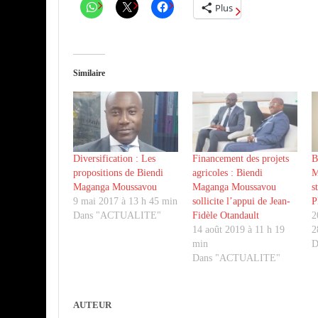
Plus
Similaire
Diversification : Les
Financement des projets
B
propositions de Biendi
agricoles : Biendi
M
Maganga Moussavou
Maganga Moussavou
s
9 mai 2017 à 13 h 45 min
sollicite l’appui de Jean-
P
Dans "ACTUALITE"
Fidèle Otandault
2
14 août 2019 à 11 h 19
2
min
D
Dans "ACTUALITE"
AUTEUR