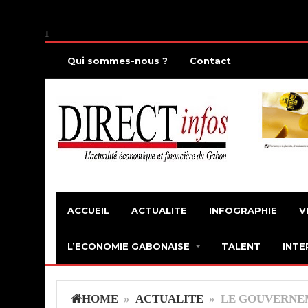
1
Qui sommes-nous ?
Contact
ACCUEIL
ACTUALITE
INFOGRAPHIE
V
L’ECONOMIE GABONAISE
TALENT
INTE
HOME
»
ACTUALITE
» LE GOUVERNE