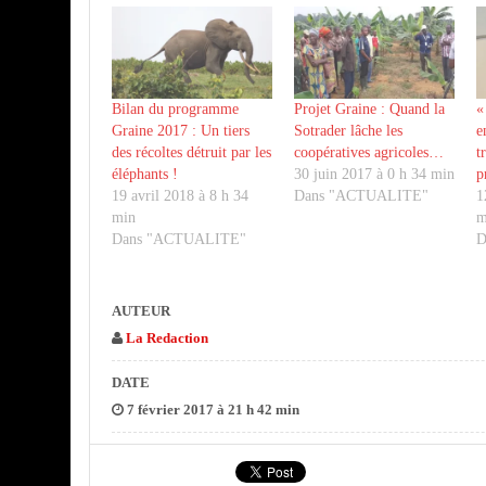
Bilan du programme
Projet Graine : Quand la
«
Graine 2017 : Un tiers
Sotrader lâche les
e
des récoltes détruit par les
coopératives agricoles…
t
éléphants !
30 juin 2017 à 0 h 34 min
p
19 avril 2018 à 8 h 34
Dans "ACTUALITE"
1
min
m
Dans "ACTUALITE"
D
AUTEUR
La Redaction
DATE
7 février 2017 à 21 h 42 min