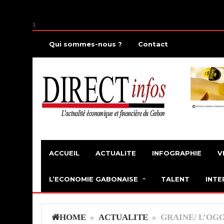
1
Qui sommes-nous ?
Contact
ACCUEIL
ACTUALITE
INFOGRAPHIE
V
L’ECONOMIE GABONAISE
TALENT
INTE
HOME
»
ACTUALITE
» GRAINE/ L’OG