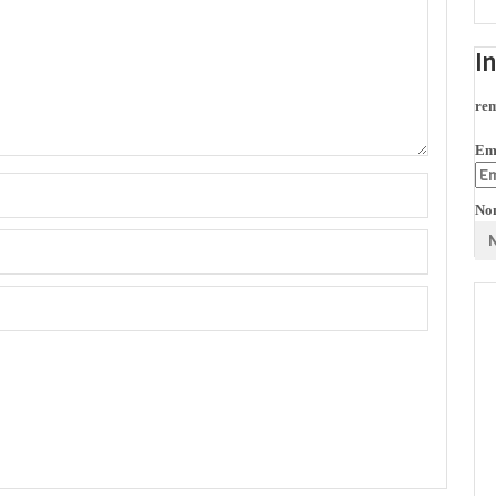
I
rem
Em
No