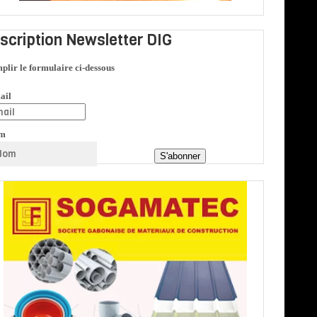
nscription Newsletter DIG
plir le formulaire ci-dessous
ail
m
S'abonner