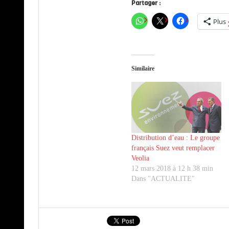
Partager :
Plus
Similaire
Distribution d’eau : Le groupe
français Suez veut remplacer
Veolia
12 mars 2018 à 12 h 38 min
Dans "ACTUALITE"