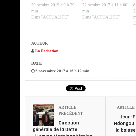
29 octobre 2019 à 9 h 29
22 octobre 2017 à 11 h 00
d
min
min
2
Dans "ACTUALITE"
Dans "ACTUALITE"
m
D
AUTEUR
La Redaction
DATE
6 novembre 2017 à 16 h 12 min
ARTICLE
ARTICLE 
PRÉCÉDENT
Jean-F
Direction
Ndongou 
générale de la Dette
la baiss