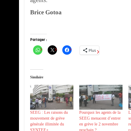
agents.
Brice Gotoa
Partager :
Plus
Similaire
SEEG : Les raisons du
Pourquoi les agents de la
L
mouvement de grève
SEEG menacent d’entrer
s
générale illimitée du
en grève le 2 novembre
r
SYNTEE+
prochain ?
r