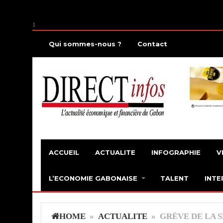
1
Qui sommes-nous ?
Contact
ACCUEIL
ACTUALITE
INFOGRAPHIE
V
L’ECONOMIE GABONAISE
TALENT
INTE
HOME
»
ACTUALITE
» GRÈVE DE LA S