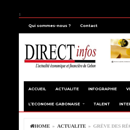
1
Qui sommes-nous ?
Contact
ACCUEIL
ACTUALITE
INFOGRAPHIE
V
L’ECONOMIE GABONAISE
TALENT
INTE
HOME
»
ACTUALITE
» GRÈVE DES RÉ