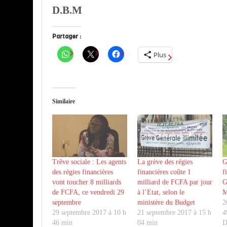
D.B.M
Partager :
Plus
Similaire
Trêve sociale : Les agents
La grève des régies
G
des régies financières
financières coûte 1
f
vont toucher 8 milliards
milliard de FCFA par jour
G
de FCFA, ce vendredi 29
à l’Etat, selon le
M
septembre
ministère du Budget
2
29 septembre 2017 à 10 h
21 septembre 2017 à 15 h
4
46 min
04 min
D