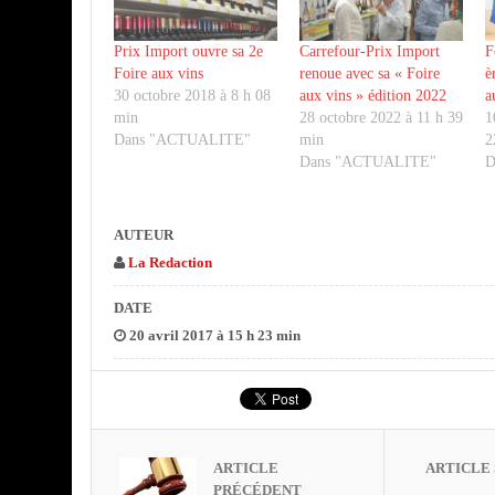
Prix Import ouvre sa 2e
Carrefour-Prix Import
F
Foire aux vins
renoue avec sa « Foire
è
30 octobre 2018 à 8 h 08
aux vins » édition 2022
a
min
28 octobre 2022 à 11 h 39
1
Dans "ACTUALITE"
min
2
Dans "ACTUALITE"
D
AUTEUR
La Redaction
DATE
20 avril 2017 à 15 h 23 min
ARTICLE
ARTICLE 
PRÉCÉDENT