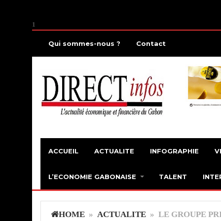
1
Qui sommes-nous ?
Contact
ACCUEIL
ACTUALITE
INFOGRAPHIE
V
L’ECONOMIE GABONAISE
TALENT
INTE
HOME
»
ACTUALITE
» LE GROUPE PR