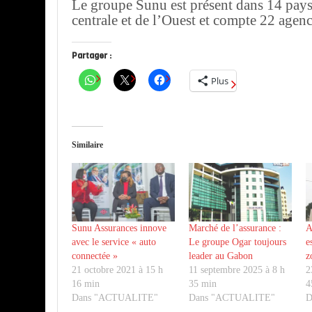
Le groupe Sunu est présent dans 14 pay
centrale et de l’Ouest et compte 22 agenc
Partager :
Plus
Similaire
Sunu Assurances innove
Marché de l’assurance :
A
avec le service « auto
Le groupe Ogar toujours
e
connectée »
leader au Gabon
z
21 octobre 2021 à 15 h
11 septembre 2025 à 8 h
2
16 min
35 min
4
Dans "ACTUALITE"
Dans "ACTUALITE"
D