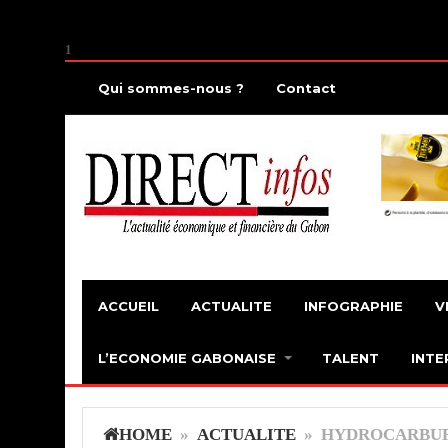
1
Qui sommes-nous ?
Contact
ACCUEIL
ACTUALITE
INFOGRAPHIE
V
L’ECONOMIE GABONAISE
TALENT
INTE
HOME
»
ACTUALITE
» HYDROCARBUR