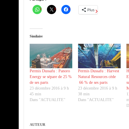
Plus
Similaire
Permis Dussafu : Panoro
Permis Dussafu : Harvest
H
Energy se sépare de 25 %
Natural Resources cède
E
de ses parts
66 % de ses parts
s
23 décembre 2016 à 9 h
23 décembre 2016 à 9 h
M
45 min
38 min
1
Dans "ACTUALITE"
Dans "ACTUALITE"
m
D
AUTEUR