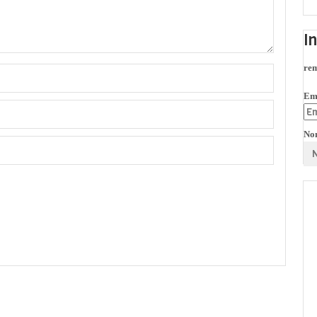
I
rem
Em
No