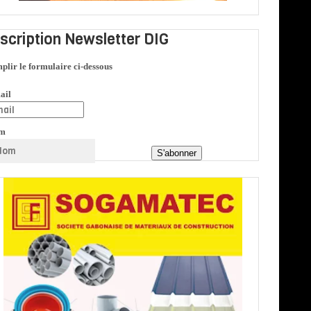
nscription Newsletter DIG
plir le formulaire ci-dessous
ail
m
S'abonner