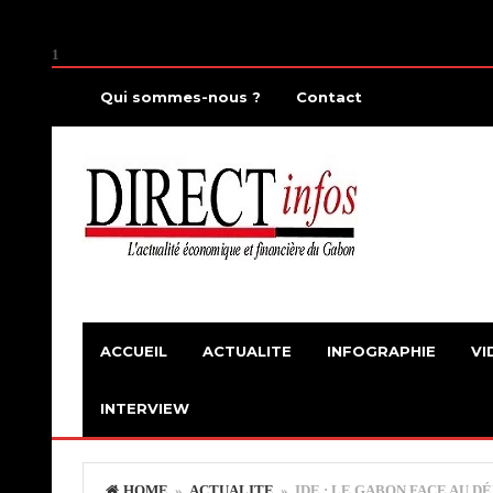
1
Qui sommes-nous ?
Contact
ACCUEIL
ACTUALITE
INFOGRAPHIE
VI
INTERVIEW
HOME
»
ACTUALITE
» IDE : LE GABON FACE AU DÉ