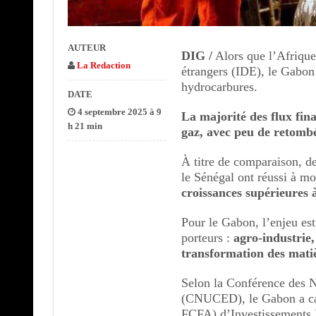
AUTEUR
DIG /
Alors que l’Afrique 
La Redaction
étrangers (IDE), le Gabon
hydrocarbures.
DATE
4 septembre 2025 à 9
La majorité des flux fina
h 21 min
gaz, avec peu de retombée
À titre de comparaison, 
le Sénégal ont réussi à mo
croissances supérieures 
Pour le Gabon, l’enjeu est 
porteurs :
agro-industrie,
transformation des mati
Selon la Conférence des N
(CNUCED), le Gabon a capt
FCFA) d’Investissements 