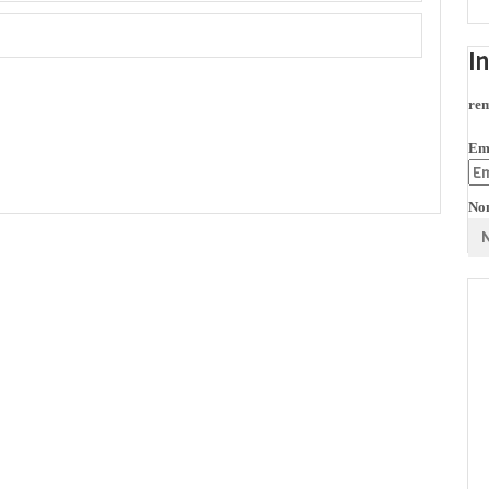
I
rem
Em
No