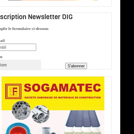
nscription Newsletter DIG
plir le formulaire ci-dessous
ail
m
S'abonner