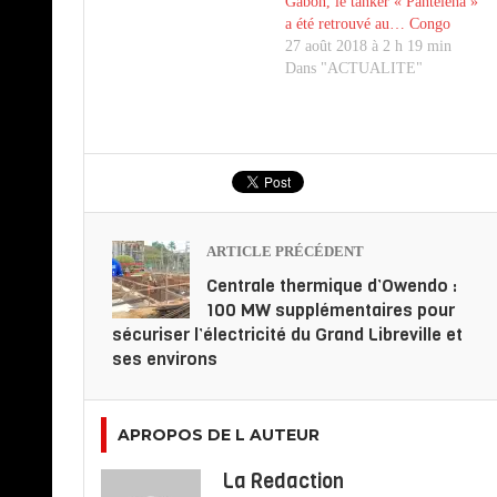
Gabon, le tanker « Pantelena »
a été retrouvé au… Congo
27 août 2018 à 2 h 19 min
Dans "ACTUALITE"
ARTICLE PRÉCÉDENT
Centrale thermique d’Owendo :
100 MW supplémentaires pour
sécuriser l’électricité du Grand Libreville et
ses environs
APROPOS DE L AUTEUR
La Redaction