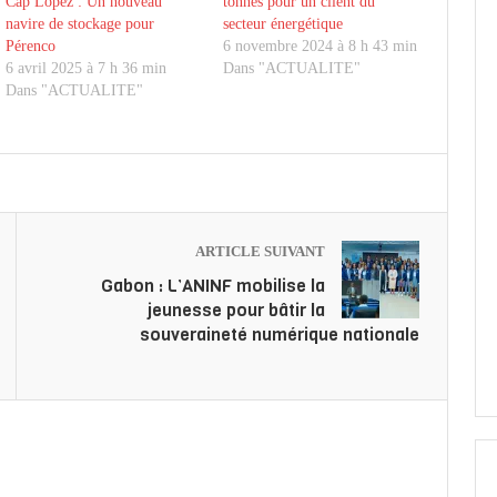
Cap Lopez : Un nouveau
tonnes pour un client du
navire de stockage pour
secteur énergétique
Pérenco
6 novembre 2024 à 8 h 43 min
6 avril 2025 à 7 h 36 min
Dans "ACTUALITE"
Dans "ACTUALITE"
ARTICLE SUIVANT
Gabon : L’ANINF mobilise la
jeunesse pour bâtir la
souveraineté numérique nationale