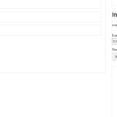
I
rem
Em
No