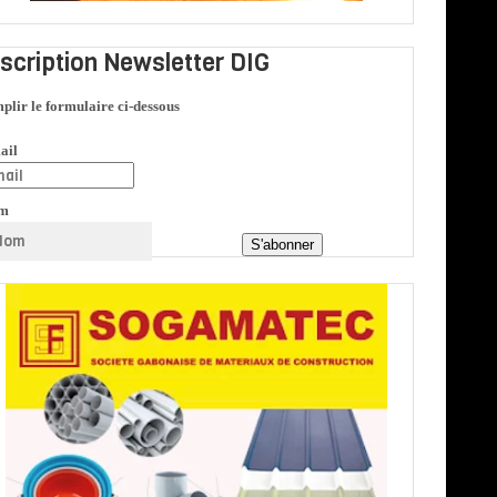
nscription Newsletter DIG
plir le formulaire ci-dessous
ail
m
S'abonner