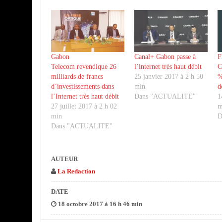
Gabon
Canal+ Gabon passe à
F
Telecom revendique 26
l’internet très haut débit
C
milliards de francs
25 janvier 2017 à 2 h 50
%
d’investissements dans
min
d
l’Internet très haut débit
Dans "ACTUALITE"
1
27 juillet 2017 à 2 h 02
m
min
D
Dans "ACTUALITE"
AUTEUR
La Redaction
DATE
18 octobre 2017 à 16 h 46 min