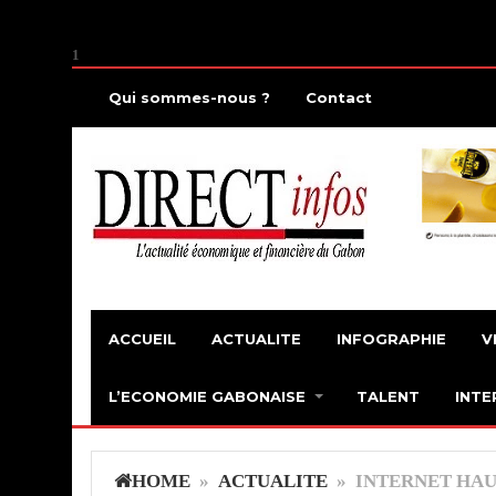
1
Qui sommes-nous ?
Contact
ACCUEIL
ACTUALITE
INFOGRAPHIE
V
L’ECONOMIE GABONAISE
TALENT
INTE
HOME
»
ACTUALITE
» INTERNET HAUT