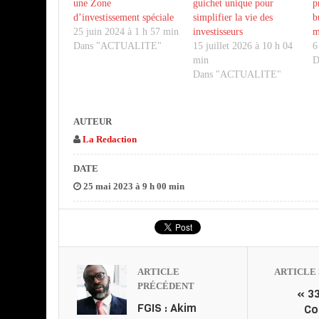
une Zone
guichet unique pour
p
d’investissement spéciale
simplifier la vie des
b
25 juin 2024 à 1 h 57 min
investisseurs
m
Dans "ACTUALITE"
15 juillet 2026 à 10 h 04
6
min
D
Dans "ACTUALITE"
AUTEUR
La Redaction
DATE
25 mai 2023 à 9 h 00 min
ARTICLE
ARTICLE 
PRÉCÉDENT
« 3
FGIS : Akim
Co