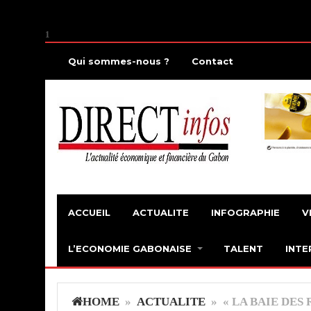
1
Qui sommes-nous ?
Contact
ACCUEIL
ACTUALITE
INFOGRAPHIE
V
L’ECONOMIE GABONAISE
TALENT
INTE
HOME
»
ACTUALITE
» « LA BAIE DES 