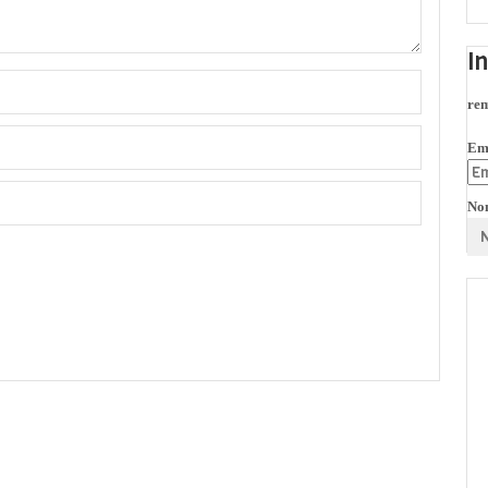
I
rem
Em
No