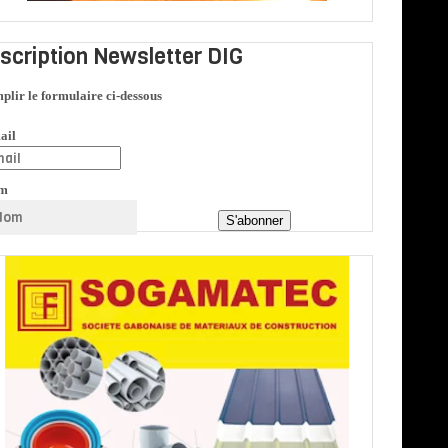
nscription Newsletter DIG
plir le formulaire ci-dessous
ail
m
S'abonner