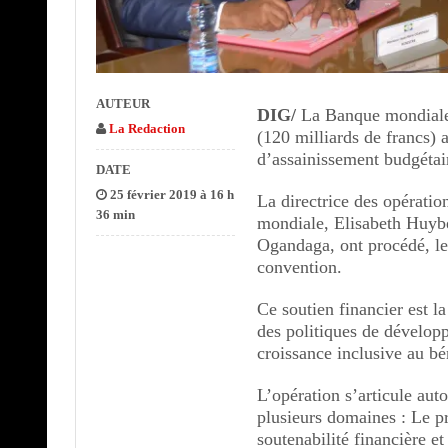
AUTEUR
DIG/
La Banque mondiale v
La Redaction
(120 milliards de francs) 
d’assainissement budgétair
DATE
25 février 2019 à 16 h
La directrice des opératio
36 min
mondiale, Elisabeth Huybe
Ogandaga, ont procédé, le 
convention.
Ce soutien financier est l
des politiques de dévelop
croissance inclusive au b
L’opération s’articule aut
plusieurs domaines : Le p
soutenabilité financière et