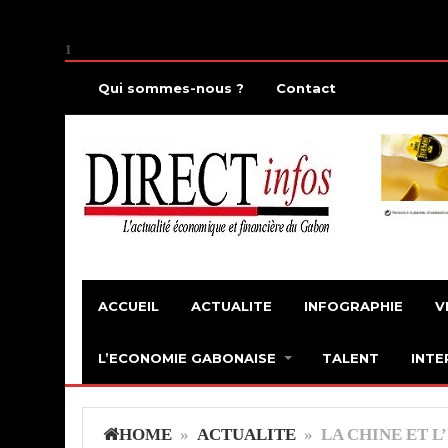
1
Qui sommes-nous ?
Contact
ACCUEIL
ACTUALITE
INFOGRAPHIE
V
L’ECONOMIE GABONAISE
TALENT
INTE
HOME
»
ACTUALITE
» LA CHINE ET L