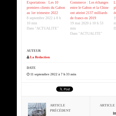
Exportations : Les 10
Commerce : Les échanges
L
premiers clients du Gabon
entre le Gabon et la Chine
p
au 1er trimestre 2022
ont atteint 2137 milliards
é
8 septembre 2022 à 8 h
de francs en 2019
1
10 min
19 mai 2020 à 10 h 53
m
Dans "ACTUALITE"
min
D
Dans "ACTUALITE"
AUTEUR
La Redaction
DATE
11 septembre 2022 à 7 h 33 min
ARTICLE
ARTICLE 
PRÉCÉDENT
I