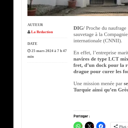
AUTEUR
DIG/
Proche du naufrage f
La Redaction
sauvetage à la Compagnie 
internationale (CNNII).
DATE
25 mars 2024 à 7 h 47
En effet, l’entreprise mar
min
navires de type LCT mixt
fret, d’un dock pour la 
drague pour curer les fo
Une mission menée par
s
Turquie ainsi qu’en Grè
Partager :
Plus