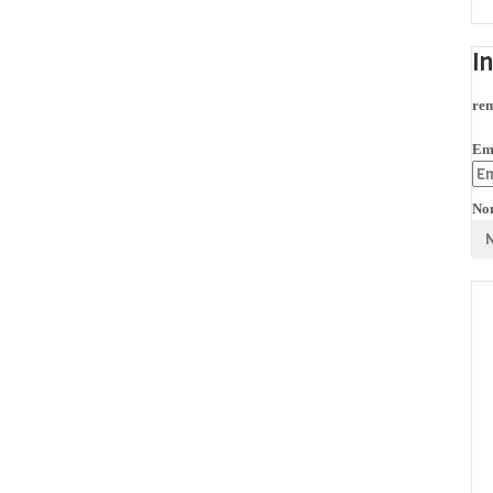
I
rem
Em
No