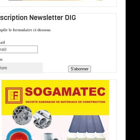
nscription Newsletter DIG
plir le formulaire ci-dessous
ail
m
S'abonner