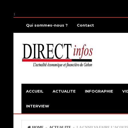
1
Qui sommes-nous ?
Contact
ACCUEIL
ACTUALITE
INFOGRAPHIE
VI
INTERVIEW
HOME
»
ACTUALITE
» LA CNNII VA FAIRE L’ACQUI