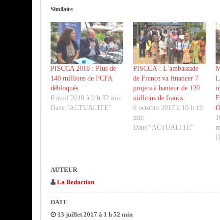
Similaire
PISCCA 2018 : Plus de
PISCCA : L’ambassade
M
140 millions de FCFA
de France va financer 7
L
débloqués
projets à hauteur de 120
i
6 avril 2018 à 9 h 32 min
millions de francs
F
Dans "ACTUALITE"
6 octobre 2017 à 10 h 19
O
min
1
Dans "ACTUALITE"
m
D
AUTEUR
La Redaction
DATE
13 juillet 2017 à 1 h 52 min