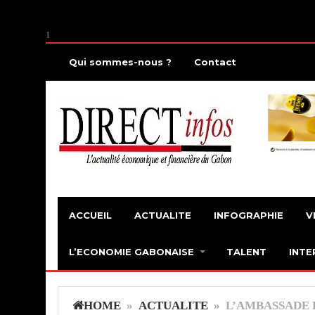
1
Qui sommes-nous ?
Contact
ACCUEIL
ACTUALITE
INFOGRAPHIE
V
L’ECONOMIE GABONAISE
TALENT
INTE
HOME
»
ACTUALITE
» L’AMBASSADE 