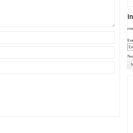
I
rem
Em
No