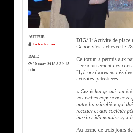
AUTEUR
DIG/
L’Activité de place 
La Redaction
Gabon s’est achevée le 28
DATE
Ce forum a permis aux par
30 mars 2018 à 3 h 45
l’enrichissement des consu
min
Hydrocarbures auprès des 
activités pétrolières.
«
Ces échange qui ont été
vos riches expériences res
notre loi pétrolière qui d
recettes et aux sociétés pé
bassin sédimentaire
», a 
Au terme de trois jours d