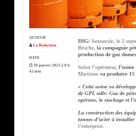
AUTEUR
DIG/
Annoncée, le 2 sept
La Redaction
Broche,
la compagnie pét
production de gaz domes
DATE
30 janvier 2023 à 8 h
Selon l’opérateur,
l’usine
42 min
Maritime
va produire 15
« Cette usine va développ
de GPL ndlr: Gaz de pétr
opérons, le stockage et l
La construction des équi
tonnes d’acier à installe
l’entreprise.