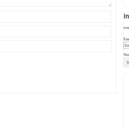
I
rem
Em
No