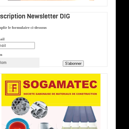
nscription Newsletter DIG
plir le formulaire ci-dessous
ail
m
S'abonner