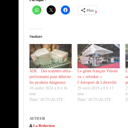
Partager :
Plus
Similaire
ADL : Des scanners ultra-
Le géant français Visiom
L
performants pour détecter
va « relooker »
u
les produits dangereux
l’Aéroport de Libreville
p
18 juillet 2024 à 8 h 16
29 avril 2019 à 8 h 13
2
min
min
m
Dans "ACTUALITE"
Dans "ACTUALITE"
D
AUTEUR
La Redaction