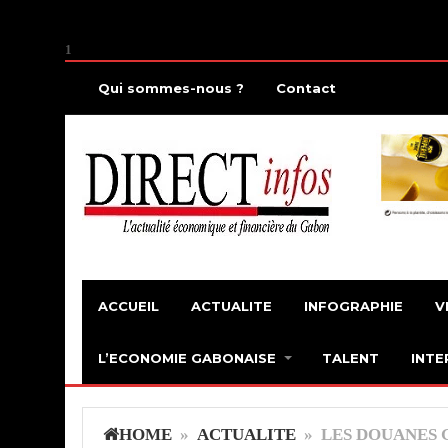
1
Qui sommes-nous ?
Contact
ACCUEIL
ACTUALITE
INFOGRAPHIE
V
L’ECONOMIE GABONAISE
TALENT
INTE
HOME
»
ACTUALITE
» LES DOUANES 