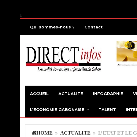
1
Qui sommes-nous ?
Contact
ACCUEIL
ACTUALITE
INFOGRAPHIE
V
L’ECONOMIE GABONAISE
TALENT
INTE
HOME
»
ACTUALITE
» L’ETAT ET LE 