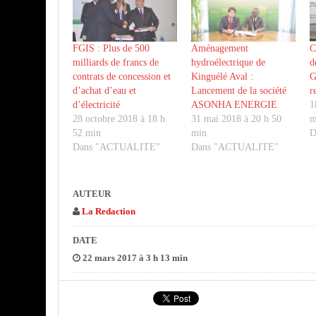
FGIS : Plus de 500
Aménagement
C
milliards de francs de
hydroélectrique de
d
contrats de concession et
Kinguélé Aval :
G
d’achat d’eau et
Lancement de la société
r
d’électricité
ASONHA ENERGIE
1
28 octobre 2018 à 18 h
31 mai 2018 à 20 h 50
m
52 min
min
D
Dans "ACTUALITE"
Dans "ACTUALITE"
AUTEUR
La Redaction
DATE
22 mars 2017 à 3 h 13 min