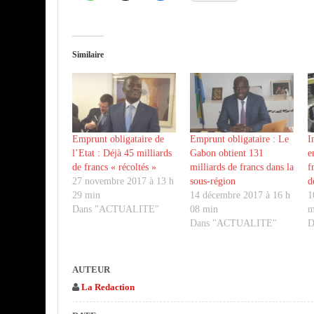
Similaire
Emprunt obligataire de
Emprunt obligataire : Le
I
l’Etat : Déjà 45 milliards
Gabon obtient 131
e
de francs « récoltés »
milliards de francs dans la
f
27 novembre 2017 à 13 h
sous-région
d
29 min
14 décembre 2017 à 16 h
1
Dans "ACTUALITE"
08 min
m
Dans "ACTUALITE"
D
AUTEUR
La Redaction