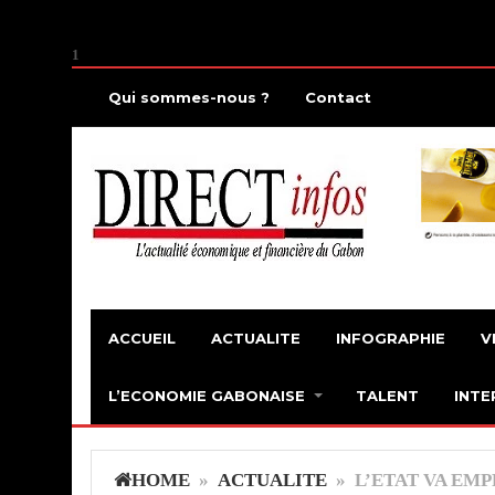
1
Qui sommes-nous ?
Contact
ACCUEIL
ACTUALITE
INFOGRAPHIE
V
L’ECONOMIE GABONAISE
TALENT
INTE
HOME
»
ACTUALITE
» L’ETAT VA EMP