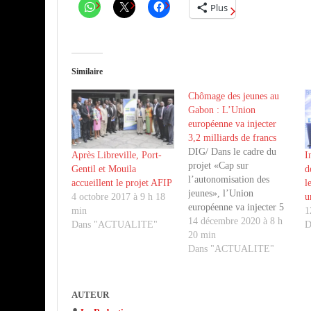
Plus
Similaire
Chômage des jeunes au
Gabon : L’Union
européenne va injecter
3,2 milliards de francs
DIG/ Dans le cadre du
Après Libreville, Port-
I
projet «Cap sur
Gentil et Mouila
d
l’autonomisation des
accueillent le projet AFIP
l
jeunes», l’Union
4 octobre 2017 à 9 h 18
u
européenne va injecter 5
min
1
millions d’euros (3,28
14 décembre 2020 à 8 h
Dans "ACTUALITE"
D
milliards de francs)
20 min
conformément à la
Dans "ACTUALITE"
convention de
financement signée le 27
novembre 2019 avec le
AUTEUR
gouvernement gabonais.