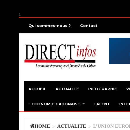
1
Qui sommes-nous ?
Contact
ACCUEIL
ACTUALITE
INFOGRAPHIE
V
L’ECONOMIE GABONAISE
TALENT
INTE
HOME
»
ACTUALITE
» L’UNION EURO