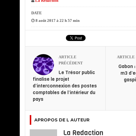
La Redaction
Le 1er Comité de pilotage
de ce grand projet s’est
DATE
réuni, le vendredi…
8 août 2017 à 22 h 57 min
ARTICLE
ARTICLE 
PRÉCÉDENT
Gabon :
Le Trésor public
m3 d’e
finalise le projet
gaspi
d’interconnexion des postes
comptables de l’intérieur du
pays
APROPOS DE L AUTEUR
La Redaction