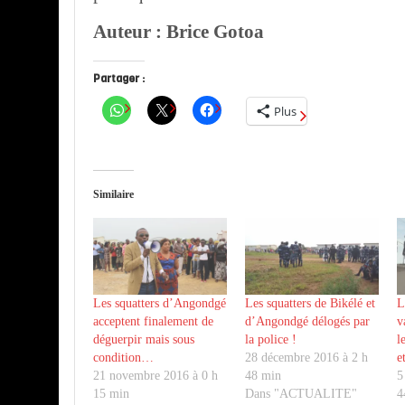
Auteur : Brice Gotoa
Partager :
Plus
Similaire
Les squatters d’Angondgé
Les squatters de Bikélé et
L
acceptent finalement de
d’Angondgé délogés par
v
déguerpir mais sous
la police !
l
condition…
28 décembre 2016 à 2 h
e
21 novembre 2016 à 0 h
48 min
5
15 min
Dans "ACTUALITE"
4