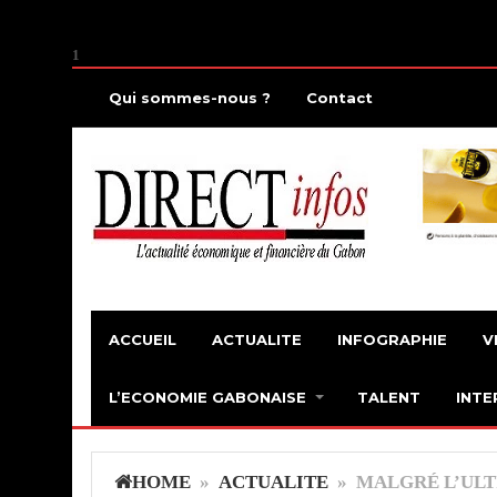
1
Qui sommes-nous ?
Contact
ACCUEIL
ACTUALITE
INFOGRAPHIE
V
L’ECONOMIE GABONAISE
TALENT
INTE
HOME
»
ACTUALITE
» MALGRÉ L’UL