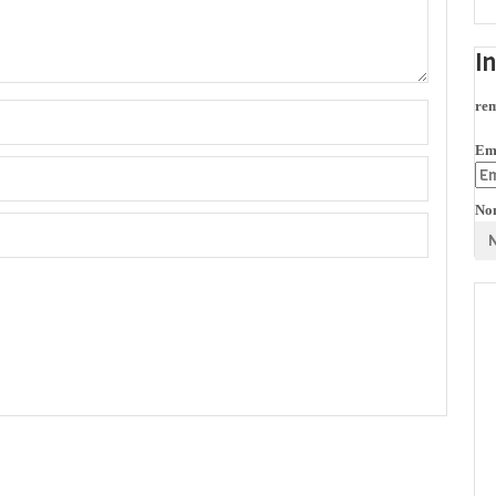
I
rem
Em
No