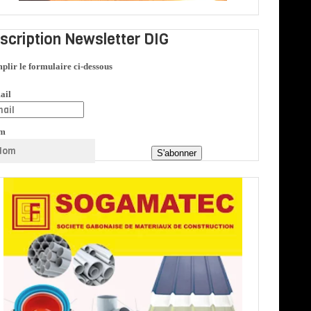
nscription Newsletter DIG
plir le formulaire ci-dessous
ail
m
S'abonner