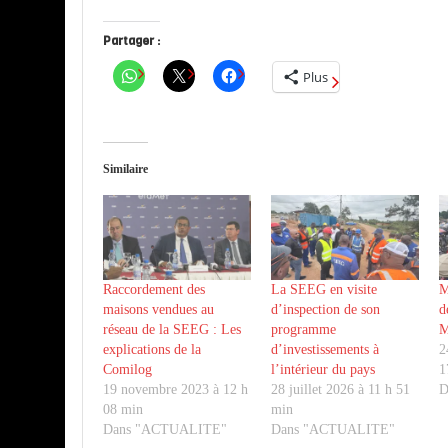
Partager :
Plus
Similaire
Raccordement des
La SEEG en visite
M
maisons vendues au
d’inspection de son
d
réseau de la SEEG : Les
programme
M
explications de la
d’investissements à
2
Comilog
l’intérieur du pays
1
19 novembre 2023 à 12 h
28 juillet 2026 à 11 h 51
D
08 min
min
Dans "ACTUALITE"
Dans "ACTUALITE"