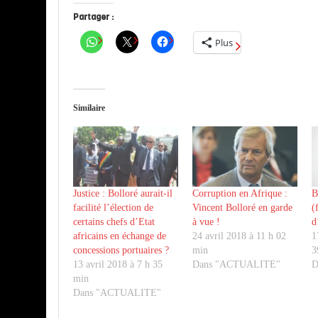
Partager :
Plus
Similaire
Justice : Bolloré aurait-il
Corruption en Afrique :
B
facilité l’élection de
Vincent Bolloré en garde
(
certains chefs d’Etat
à vue !
d
africains en échange de
24 avril 2018 à 11 h 02
1
concessions portuaires ?
min
3
13 avril 2018 à 7 h 35
Dans "ACTUALITE"
D
min
Dans "ACTUALITE"