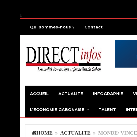
1
Qui sommes-nous ?
Contact
ACCUEIL
ACTUALITE
INFOGRAPHIE
V
L’ECONOMIE GABONAISE
TALENT
INTE
HOME
»
ACTUALITE
» MONDE/ VINC