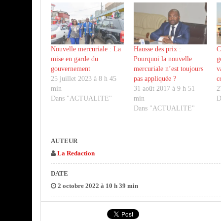
Nouvelle mercuriale : La
Hausse des prix :
C
mise en garde du
Pourquoi la nouvelle
g
gouvernement
mercuriale n’est toujours
v
25 juillet 2023 à 8 h 45
pas appliquée ?
c
min
31 août 2017 à 9 h 51
2
Dans "ACTUALITE"
min
D
Dans "ACTUALITE"
AUTEUR
La Redaction
DATE
2 octobre 2022 à 10 h 39 min