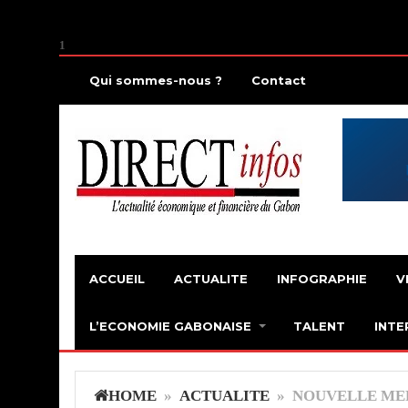
1
Qui sommes-nous ?
Contact
ACCUEIL
ACTUALITE
INFOGRAPHIE
V
L’ECONOMIE GABONAISE
TALENT
INTE
HOME
»
ACTUALITE
» NOUVELLE MER