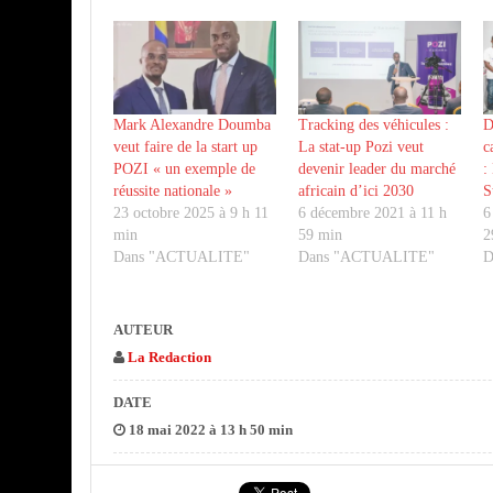
Mark Alexandre Doumba
Tracking des véhicules :
D
veut faire de la start up
La stat-up Pozi veut
c
POZI « un exemple de
devenir leader du marché
:
réussite nationale »
africain d’ici 2030
S
23 octobre 2025 à 9 h 11
6 décembre 2021 à 11 h
6
min
59 min
2
Dans "ACTUALITE"
Dans "ACTUALITE"
D
AUTEUR
La Redaction
DATE
18 mai 2022 à 13 h 50 min