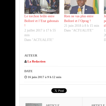
Le torchon brûle entre
Rien ne vas plus entre
J
Bolloré et l’Etat gabonais
Bolloré et l’Oprag !
p
!
21 juin 2018 à 8 h 15 min
d
2 juillet 2017 à 17 h 55
Dans "ACTUALITE"
1
min
2
Dans "ACTUALITE"
D
AUTEUR
La Redaction
DATE
16 juin 2017 à 9 h 12 min
ARTICLE
ARTICLE 