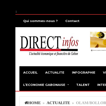
1
Qui sommes-nous ?
Contact
ACCUEIL
ACTUALITE
INFOGRAPHIE
V
L’ECONOMIE GABONAISE
TALENT
INTE
HOME
»
ACTUALITE
» OLAM/BOLLORÉ