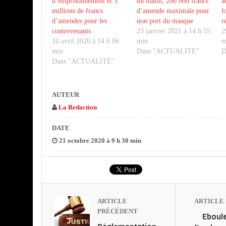
d’emprisonnement et 5
du matin, 200 000 francs
a
millions de francs
d’amende maximale pour
l
d’amendes pour les
non port du masque
r
contrevenants
23 janvier 2021 à 14 h 55
2
10 avril 2020 à 14 h 06
min
m
min
Dans "ACTUALITE"
D
Dans "ACTUALITE"
AUTEUR
La Redaction
DATE
21 octobre 2020 à 9 h 30 min
ARTICLE
ARTICLE 
PRÉCÉDENT
Eboul