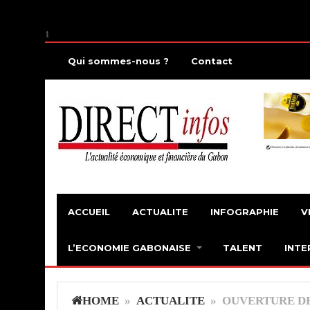
1
Qui sommes-nous ?
Contact
ACCUEIL
ACTUALITE
INFOGRAPHIE
V
L’ECONOMIE GABONAISE
TALENT
INTE
HOME
»
ACTUALITE
» OUVERTURE DES