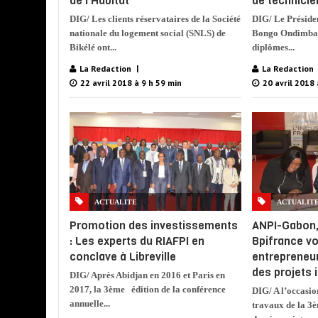
de l’Habitat
de technicie
DIG/ Les clients réservataires de la Société
DIG/ Le Présiden
nationale du logement social (SNLS) de
Bongo Ondimba, 
Bikélé ont...
diplômes...
La Redaction
La Redaction
22 avril 2018 à 9 h 59 min
20 avril 2018 
ACTUALITE
ACTUALIT
Promotion des investissements
ANPI-Gabon,
: Les experts du RIAFPI en
Bpifrance vo
conclave à Libreville
entrepreneu
des projets 
DIG/ Après Abidjan en 2016 et Paris en
2017, la 3ème édition de la conférence
DIG/ A l’occasio
annuelle...
travaux de la 3