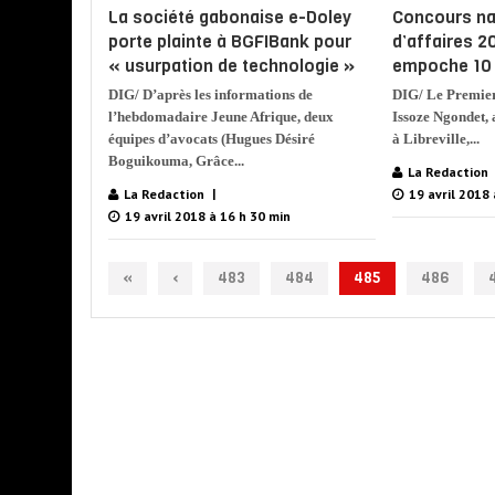
La société gabonaise e-Doley
Concours nat
porte plainte à BGFIBank pour
d’affaires 20
« usurpation de technologie »
empoche 10 
DIG/ D’après les informations de
DIG/ Le Premie
l’hebdomadaire Jeune Afrique, deux
Issoze Ngondet, 
équipes d’avocats (Hugues Désiré
à Libreville,...
Boguikouma, Grâce...
La Redaction
La Redaction
19 avril 2018 
19 avril 2018 à 16 h 30 min
«
‹
483
484
485
486