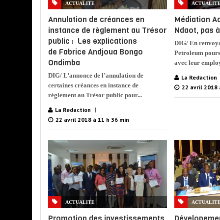
ACTUALITE
ACTUALIT
Annulation de créances en
Médiation A
instance de règlement au Trésor
Ndaot, pas à
public : Les explications
DIG/ En renvoya
de Fabrice Andjoua Bongo
Petroleum pours
Ondimba
avec leur emplo
DIG/ L’annonce de l’annulation de
La Redaction
certaines créances en instance de
22 avril 2018 
règlement au Trésor public pour...
La Redaction
22 avril 2018 à 11 h 36 min
ACTUALITE
ACTUALIT
Promotion des investissements
Dévelopement