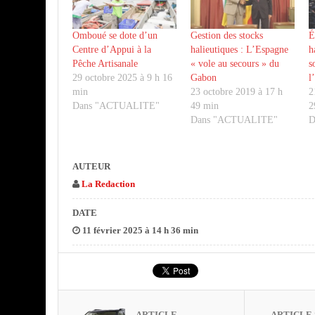
Omboué se dote d’un
Gestion des stocks
É
Centre d’Appui à la
halieutiques : L’Espagne
h
Pêche Artisanale
« vole au secours » du
s
29 octobre 2025 à 9 h 16
Gabon
l
min
23 octobre 2019 à 17 h
2
Dans "ACTUALITE"
49 min
2
Dans "ACTUALITE"
D
AUTEUR
La Redaction
DATE
11 février 2025 à 14 h 36 min
ARTICLE
ARTICLE 