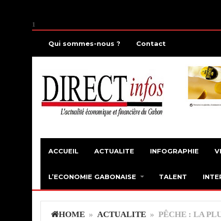
1
Qui sommes-nous ?
Contact
ACCUEIL
ACTUALITE
INFOGRAPHIE
V
L’ECONOMIE GABONAISE
TALENT
INTE
HOME
»
ACTUALITE
» PÊCHE : LA PL