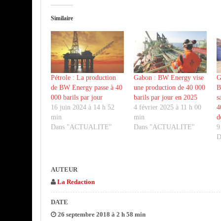
Similaire
Pétrole : La production
Gabon : BW Energy vise
G
de BW Energy passe à 40
une production de 40 000
B
000 barils par jour
barils par jour en 2025
s
16 juin 2024 à 14 h 52
4 février 2025 à 11 h 00
4
min
min
d
Dans "ACTUALITE"
Dans "ACTUALITE"
9
D
AUTEUR
La Redaction
DATE
26 septembre 2018 à 2 h 58 min