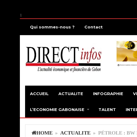
1
Qui sommes-nous ?
Contact
ACCUEIL
ACTUALITE
INFOGRAPHIE
V
L’ECONOMIE GABONAISE
TALENT
INTE
HOME
»
ACTUALITE
» PÉTROLE : BW