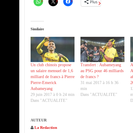
Plus
Similaire
Un club chinois propose
Transfert : Aubameyang
A
un salaire mensuel de 1,6
au PSG pour 46 milliards
A
milliard de francs à Pierre
de francs ?
a
Pierre-Emerick
31 mai 2017 à 16 h 36
2
Aubameyang
min
1
29 juin 2017 à 0 h 24 min
Dans "ACTUALITE"
m
Dans "ACTUALITE"
D
AUTEUR
La Redaction