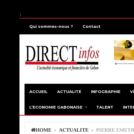
1
Qui sommes-nous ?
Contact
ACCUEIL
ACTUALITE
INFOGRAPHIE
V
L’ECONOMIE GABONAISE
TALENT
INTE
HOME
»
ACTUALITE
» PIERRE EMEYR