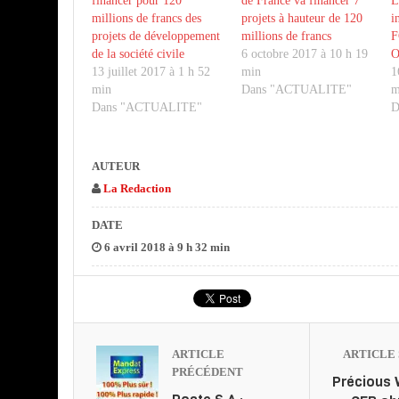
financer pour 120
de France va financer 7
L
millions de francs des
projets à hauteur de 120
i
projets de développement
millions de francs
F
de la société civile
6 octobre 2017 à 10 h 19
O
13 juillet 2017 à 1 h 52
min
1
min
Dans "ACTUALITE"
m
Dans "ACTUALITE"
D
AUTEUR
La Redaction
DATE
6 avril 2018 à 9 h 32 min
ARTICLE
ARTICLE 
PRÉCÉDENT
Précious