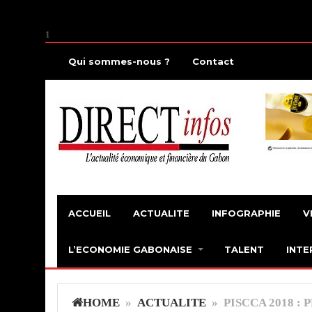
1
Qui sommes-nous ?
Contact
ACCUEIL
ACTUALITE
INFOGRAPHIE
V
L’ECONOMIE GABONAISE
TALENT
INTE
HOME
»
ACTUALITE
» PISCCA 2018 : P