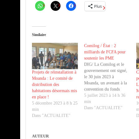
Plus
Similaire
Comilog / État : 2
milliards de FCFA pour
soutenir les PME
DIG/ La Comilog et le
gouvernement ont signé,
Projets de réinstallation à
C
le 30 juin 2023 à
Moanda : Le comité de
p
Moanda, un avenant à la
distribution des
L
convention du fonds
habitations désormais mis
M
d’amorçage entre l’Etat,
5 juillet 2023 à 14 h 36
en place !
r
Comilog et trois
min
5 décembre 2023 à 8 h 25
1
établissements de
Dans "ACTUALITE"
min
m
microfinance (EMF).
Dans "ACTUALITE"
D
Destiné à faciliter l’accès
au financement, à
moindre coût, pour les
AUTEUR
entrepreneurs et les