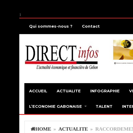
1
Qui sommes-nous ?
Contact
ACCUEIL
ACTUALITE
INFOGRAPHIE
V
L’ECONOMIE GABONAISE
TALENT
INTE
HOME
»
ACTUALITE
» RACCORDEMEN