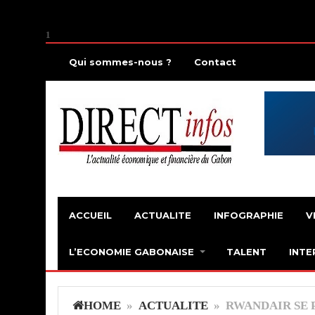
1
Qui sommes-nous ?
Contact
ACCUEIL
ACTUALITE
INFOGRAPHIE
V
L’ECONOMIE GABONAISE
TALENT
INTE
HOME
»
ACTUALITE
» RWANDAIR SE P