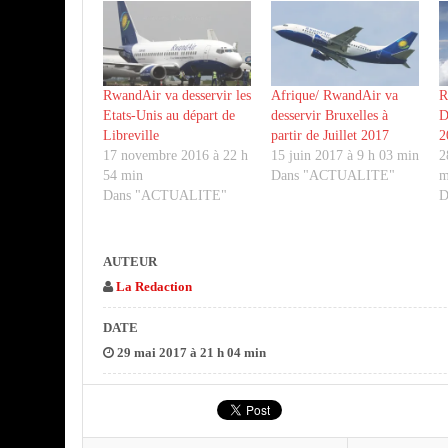
RwandAir va desservir les
Afrique/ RwandAir va
R
Etats-Unis au départ de
desservir Bruxelles à
D
Libreville
partir de Juillet 2017
2
17 novembre 2016 à 22 h
15 juin 2017 à 9 h 03 min
2
54 min
Dans "ACTUALITE"
m
Dans "ACTUALITE"
D
AUTEUR
La Redaction
DATE
29 mai 2017 à 21 h 04 min