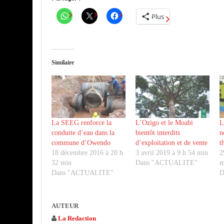
Plus
Similaire
La SEEG renforce la
L’Ozigo et le Moabi
L
conduite d’eau dans la
bientôt interdits
n
commune d’Owendo
d’exploitation et de vente
t
18 décembre 2016 à 20 h
3 avril 2019 à 9 h 54 min
2
32 min
Dans "ACTUALITE"
m
Dans "ACTUALITE"
D
AUTEUR
La Redaction