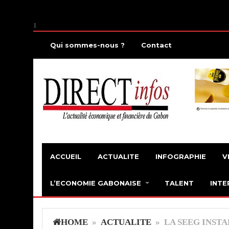
1
Qui sommes-nous ?
Contact
ACCUEIL
ACTUALITE
INFOGRAPHIE
V
L’ECONOMIE GABONAISE
TALENT
INTE
HOME
»
ACTUALITE
» LA SEEG INSTA