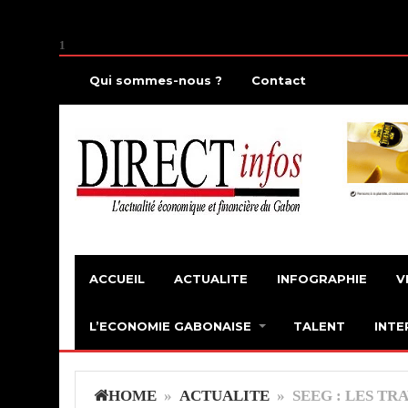
1
Qui sommes-nous ?
Contact
ACCUEIL
ACTUALITE
INFOGRAPHIE
V
L’ECONOMIE GABONAISE
TALENT
INTE
HOME
»
ACTUALITE
» SEEG : LES TR