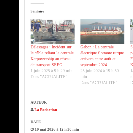
Similaire
Délestages : Incident sur
Gabon : La centrale
S
le câble reliant la centrale
électrique flottante turque
p
Karpowership au réseau
arrivera entre août et
F
de transport SEEG
septembre 2024
K
1 juin 2025 à 9 h 29 min
25 juin 2024 à 19 h 50
1
Dans "ACTUALITE"
min
m
Dans "ACTUALITE"
D
AUTEUR
La Redaction
DATE
10 mai 2026 à 12 h 30 min