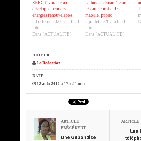
SEEG favorable au
nationale démantèle un
a
développement des
réseau de trafic de
1
énergies renouvelables
matériel public
m
20 octobre 2021 à 11 h 28
2 juillet 2026 à 6 h 58
D
min
min
Dans "ACTUALITE"
Dans "ACTUALITE"
AUTEUR
La Redaction
DATE
12 août 2016 à 17 h 55 min
ARTICLE
ARTICLE 
PRÉCÉDENT
Les 
Une Gabonaise
téléph