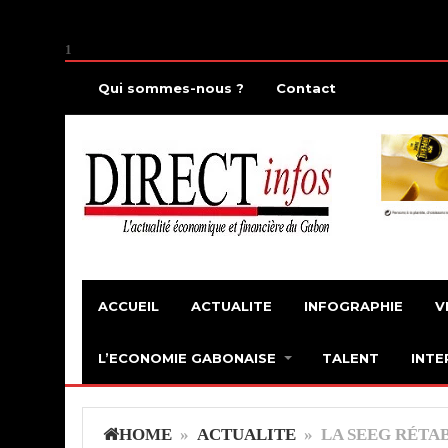
1
Qui sommes-nous ?
Contact
ACCUEIL
ACTUALITE
INFOGRAPHIE
V
L’ECONOMIE GABONAISE
TALENT
INTE
HOME
»
ACTUALITE
» LA SEEG RÉTA