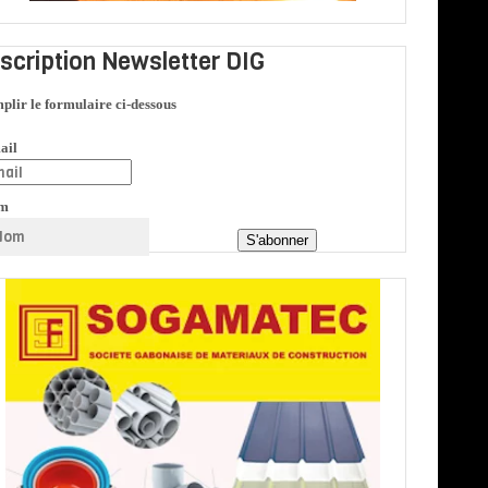
nscription Newsletter DIG
plir le formulaire ci-dessous
ail
m
S'abonner