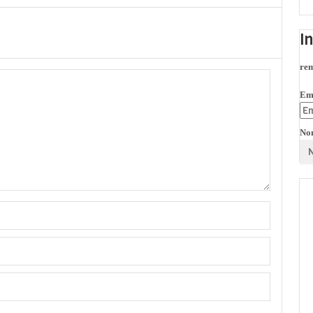
I
rem
Em
No