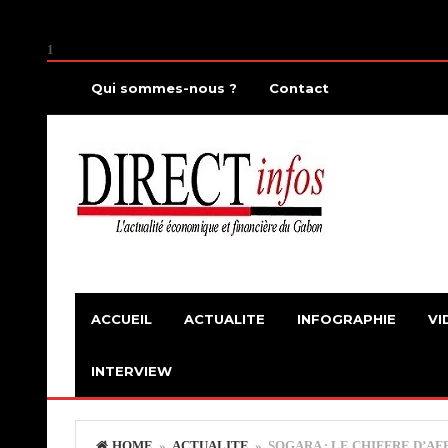
1
Qui sommes-nous ?
Contact
ACCUEIL
ACTUALITE
INFOGRAPHIE
VI
INTERVIEW
HOME
»
ACTUALITE
» SOGARA : LE CHIFFRE D’AFF