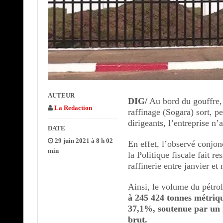
AUTEUR
DIG/
Au bord du gouffre, 
La Redaction
raffinage (Sogara) sort, pe
dirigeants, l’entreprise n
DATE
29 juin 2021 à 8 h 02
En effet, l’observé conjon
min
la Politique fiscale fait r
raffinerie entre janvier et
Ainsi, le volume du pétrol
à 245 424 tonnes métriqu
37,1%, soutenue par un 
brut.