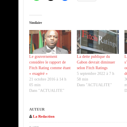
Similaire
Le gouvernement
La dette publique du
L
considère le rapport de
Gabon devrait diminuer
s
Fitch Rating comme étant
selon Fitch Ratings
o
« exagéré »
5 septembre 2022 à 7 h
d
21 octobre 2016 à 14 h
58 min
3
05 min
Dans "ACTUALITE"
m
Dans "ACTUALITE"
D
AUTEUR
La Redaction