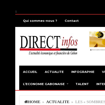
1
Qui sommes-nous ?
Contact
ACCUEIL
ACTUALITE
INFOGRAPHIE
V
L’ECONOMIE GABONAISE
TALENT
INTE
HOME
»
ACTUALITE
» LES « SOMBRES