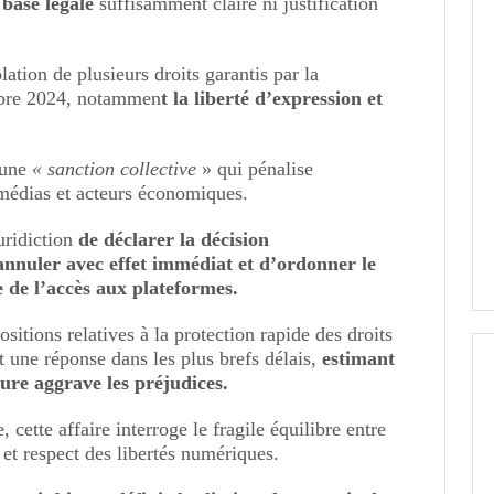
 base légale
suffisamment claire ni justification
ation de plusieurs droits garantis par la
mbre 2024, notammen
t la liberté d’expression et
 une
« sanction collective
» qui pénalise
 médias et acteurs économiques.
uridiction
de déclarer la décision
’annuler avec effet immédiat et d’ordonner le
 de l’accès aux plateformes.
sitions relatives à la protection rapide des droits
 une réponse dans les plus brefs délais,
estimant
ure aggrave les préjudices.
 cette affaire interroge le fragile équilibre entre
 et respect des libertés numériques.