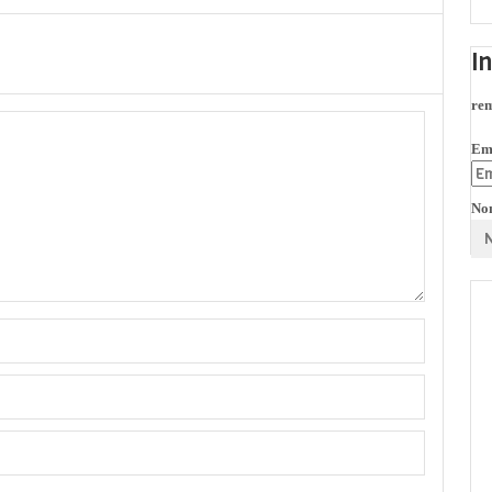
I
rem
Em
No