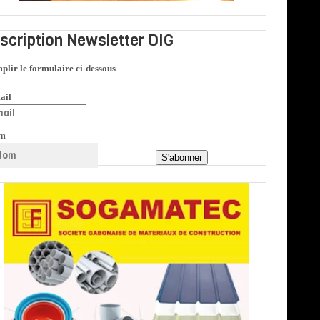
nscription Newsletter DIG
plir le formulaire ci-dessous
ail
m
S'abonner