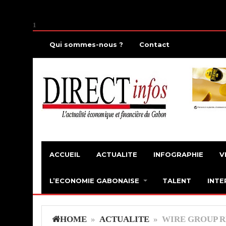
1
Qui sommes-nous ?
Contact
ACCUEIL
ACTUALITE
INFOGRAPHIE
V
L’ECONOMIE GABONAISE
TALENT
INTE
HOME
»
ACTUALITE
» WIRE GROUP RE