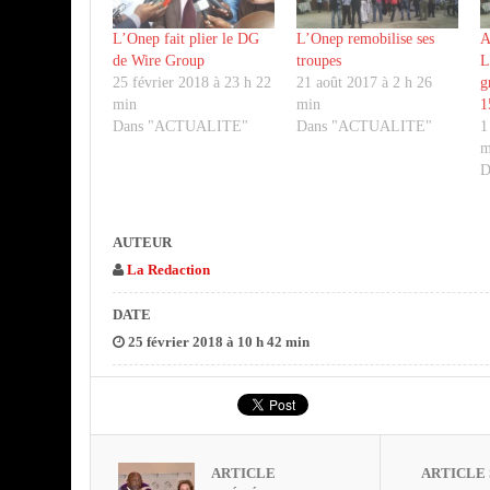
L’Onep fait plier le DG
L’Onep remobilise ses
A
de Wire Group
troupes
L
25 février 2018 à 23 h 22
21 août 2017 à 2 h 26
g
min
min
1
Dans "ACTUALITE"
Dans "ACTUALITE"
1
m
D
AUTEUR
La Redaction
DATE
25 février 2018 à 10 h 42 min
ARTICLE
ARTICLE 