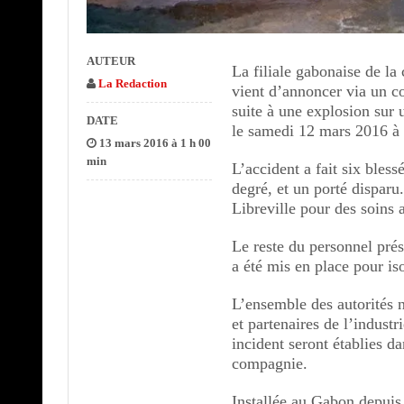
AUTEUR
La filiale gabonaise de l
La Redaction
vient d’annoncer via un c
suite à une explosion sur 
DATE
le samedi 12 mars 2016 à
13 mars 2016 à 1 h 00
min
L’accident a fait six bless
degré, et un porté disparu
Libreville pour des soins 
Le reste du personnel prés
a été mis en place pour iso
L’ensemble des autorités n
et partenaires de l’indust
incident seront établies d
compagnie.
Installée au Gabon depuis