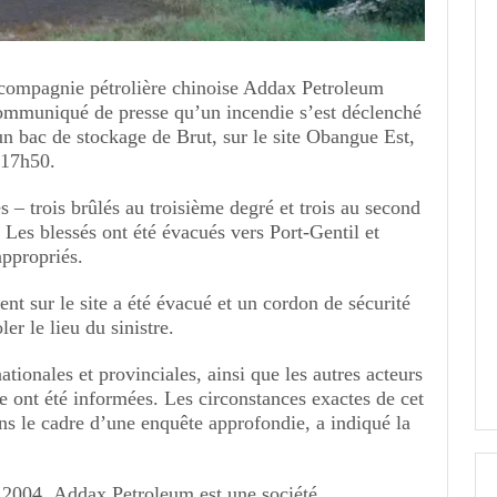
a compagnie pétrolière chinoise Addax Petroleum
ommuniqué de presse qu’un incendie s’est déclenché
un bac de stockage de Brut, sur le site Obangue Est,
 17h50.
és – trois brûlés au troisième degré et trois au second
. Les blessés ont été évacués vers Port-Gentil et
appropriés.
ent sur le site a été évacué et un cordon de sécurité
ler le lieu du sinistre.
ationales et provinciales, ainsi que les autres acteurs
rie ont été informées. Les circonstances exactes de cet
ans le cadre d’une enquête approfondie, a indiqué la
 2004, Addax Petroleum est une société