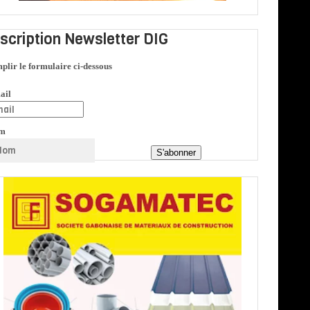
nscription Newsletter DIG
plir le formulaire ci-dessous
ail
m
S'abonner