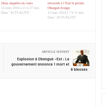
Deux enquêtes en cours
rétrocède à l’Etat le permis
14 mars 2016 à 21 h 27 min
Obangué-Irongu
Dans "ACTUALITE"
13 mars 2024 à 7 h 11 min
Dans "ACTUALITE"
ARTICLE SUIVANT
Explosion à Obangué –Est : Le
gouvernement annonce 1 mort et
6 blessés