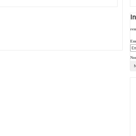
I
rem
Em
No