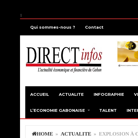
1
Qui sommes-nous ?
Contact
ACCUEIL
ACTUALITE
INFOGRAPHIE
V
L’ECONOMIE GABONAISE
TALENT
INTE
HOME
»
ACTUALITE
» EXPLOSION À O