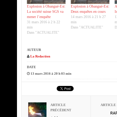
Explosion à Obangué-Est:
Explosion à Obangué-Est:
A
La société suisse SGS va
Deux enquêtes en cours
I
mener l’enquête
14 mars 2016 à 21 h 27
1
31 mars 2016 à 2 h 22
min
m
min
Dans "ACTUALITE"
D
Dans "ACTUALITE"
AUTEUR
La Redaction
DATE
13 mars 2016 à 20 h 03 min
ARTICLE
ARTICLE 
PRÉCÉDENT
RAP