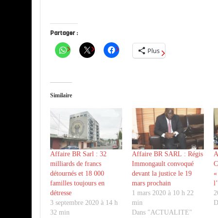
Partager :
Plus
Similaire
Affaire BR Sarl : 32
Affaire BR SARL : Régis
A
milliards de francs
Immongault convoqué
C
détournés et 18 000
devant la justice le 19
«
familles toujours en
mars prochain
l
détresse
1 mars 2020 à 10 h 22
2
3 septembre 2020 à 14 h
min
D
32 min
Dans "ACTUALITE"